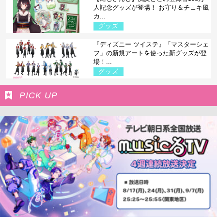
人記念グッズが登場！ お守り＆チェキ風
カ...
グッズ
『ディズニー ツイステ』「マスターシェ
フ」の新規アートを使った新グッズが登
場！...
グッズ
PICK UP