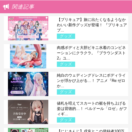
関連記事
【プリキュア】旅に出たくなるようなか
わいい新作グッズが登場！ 『プリキュア
プ...
グッズ
肉感ボディと大胆ビキニ水着のコンビネ
ーションにクラクラ。『ブラウンダスト
2』ユ...
グッズ
純白のウェディングドレスにボディライ
ンが浮かび上がる…！ アニメ『Re:ゼロ
か...
グッズ
値札を咥えてスカートの裾を持ち上げる
姿は背徳的…！ ベルドール「ロゼ」がフ
ィギ...
グッズ
【にじさんじ】戌亥とこの登録者100万