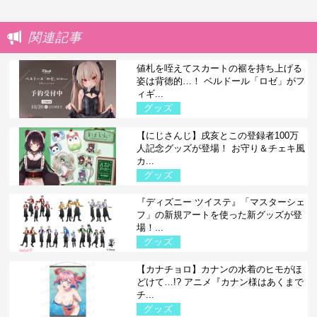
関連記事
値札を咥えてスカートの裾を持ち上げる
姿は背徳的…！ ベルドール「ロゼ」がフ
ィギ...
グッズ
【にじさんじ】戌亥とこの登録者100万
人記念グッズが登場！ お守り＆チェキ風
カ...
グッズ
『ディズニー ツイステ』「マスターシェ
フ」の新規アートを使った新グッズが登
場！...
グッズ
【カナチョロ】カナンの水着のヒモがほ
どけて…!? アニメ『カナン様はあくまで
チ...
グッズ