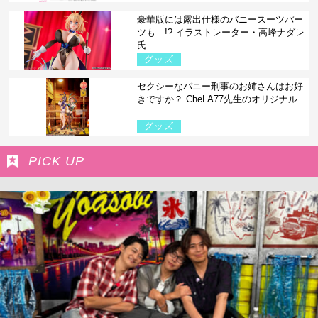
豪華版には露出仕様のバニースーツパー
ツも…!? イラストレーター・高峰ナダレ
氏...
グッズ
セクシーなバニー刑事のお姉さんはお好
きですか？ CheLA77先生のオリジナル...
グッズ
PICK UP