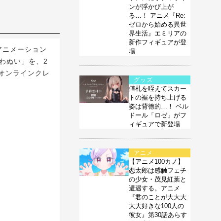
ンが浮かび上が
る…！ アニメ『Re:
ゼロから始める異世
界生活』エミリアの
新作フィギュアが登
アニメーション
場
わぬい」を、2
コオンラインクレ
グッズ
値札を咥えてスカー
トの裾を持ち上げる
姿は背徳的…！ ベル
ドール「ロゼ」がフ
ィギュアで新登場
アニメ
【アニメ100カノ】
恋太郎は感触フェチ
の少女・茂見紅葉と
遭遇する。アニメ
『君のことが大大大
大大好きな100人の
彼女』第30話あらす