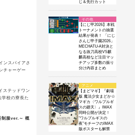
じ＆先行カット
その他
【にじ甲2026】本戦
トーナメントの抽選
結果が発表！ 「にじ
さんじ甲子園2026」
MECHATU-A対決と
なる抜刀高校VS麒
麟高校など注目マッ
インスパイアさ
チアップ多数の振り
分け内容まとめ
ンチャーゲー
アニメ
イステッドワン
【まどマギ】『劇場
版 魔法少女まどか☆
法学校の寮長た
マギカ〈ワルプルギ
スの廻天〉』IMAX
同時公開が決定！
服ver.～ 概
“ワルプルギスの
夜”モチーフのIMAX
版ポスターも解禁