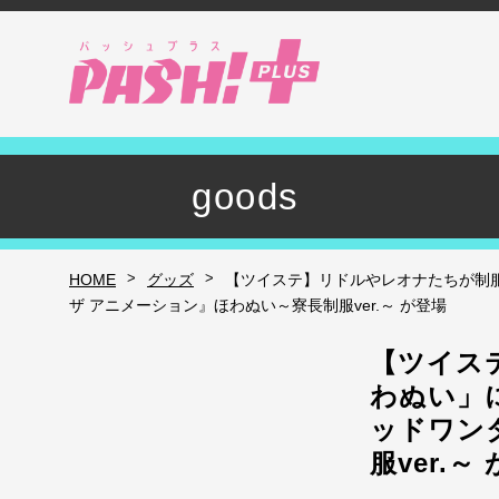
goods
>
>
HOME
グッズ
【ツイステ】リドルやレオナたちが制
ザ アニメーション』ほわぬい～寮長制服ver.～ が登場
【ツイス
わぬい」
ッドワン
服ver.～