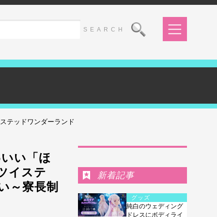
イステッドワンダーランド
Ranking
わいい「ほ
ツイステ
新着記事
い～寮長制
グッズ
純白のウェディング
ドレスにボディライ