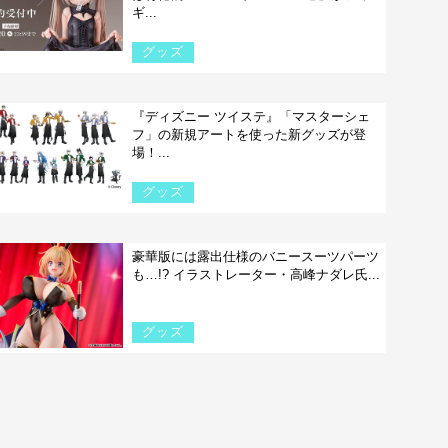
ギ...
グッズ
『ディズニー ツイステ』「マスターシェ
フ」の新規アートを使った新グッズが登
場！...
グッズ
豪華版には露出仕様のバニースーツパーツ
も…!? イラストレーター・高峰ナダレ氏...
グッズ