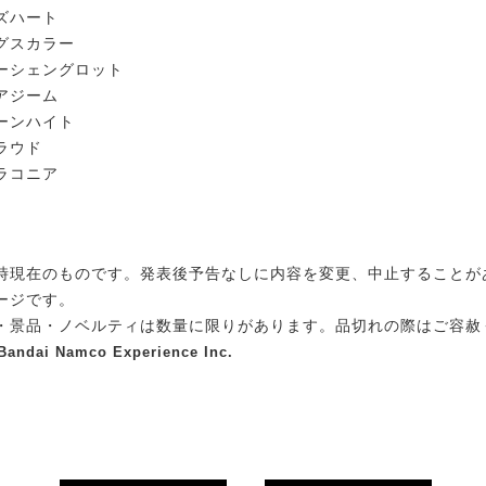
ズハート
グスカラー
ーシェングロット
アジーム
ーンハイト
ラウド
ラコニア
時現在のものです。発表後予告なしに内容を変更、中止することが
ージです。
・景品・ノベルティは数量に限りがあります。品切れの際はご容赦
)Bandai Namco Experience Inc.