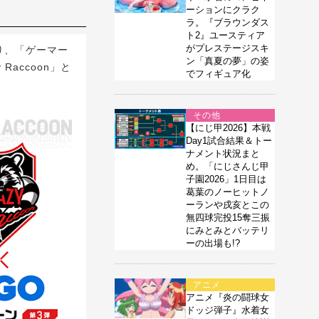
ーションにクラク
ラ。『ブラウンダス
ト2』ユースティア
がプレステージスキ
)より、「ゲーマー
ン「真夏の夢」の姿
Raccoon」と
でフィギュア化
その他
【にじ甲2026】本戦
Day1試合結果＆トー
ナメント状況まと
め。「にじさんじ甲
子園2026」1日目は
葛葉のノーヒットノ
ーランや戌亥とこの
無四球完投15奪三振
にみとみとバッテリ
ーの出場も!?
アニメ
アニメ『炎の闘球女
ドッジ弾子』水着女