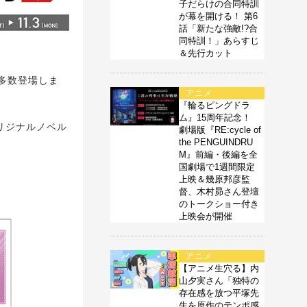
子だらけの合同特訓
が幕を開ける！ 第6
話「新たな強敵!?合
同特訓！」あらすじ
＆先行カット
多数登場しま
アニメ
『輪るピングドラ
ム』15周年記念！
リジナルノベル
劇場版『RE:cycle of
the PENGUINDRU
M』前編・後編を全
国劇場で1週間限定
上映＆幾原邦彦監
督、木村昴さん登壇
のトークショー付き
上映会が開催
アニメ
【アニメ生穴る】内
山夕実さん「独特の
存在感を放つ平塚先
生を原作のテンポ感