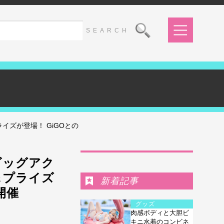
イズが登場！ GiGOとの
Ranking
のビッグアク
＆プライズ
新着記事
開催
グッズ
肉感ボディと大胆ビ
キニ水着のコンビネ