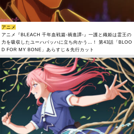
アニメ
アニメ『BLEACH 千年血戦篇-禍進譚-』一護と織姫は霊王の
力を吸収したユーハバッハに立ち向かう…！ 第43話「BLOO
D FOR MY BONE」あらすじ＆先行カット