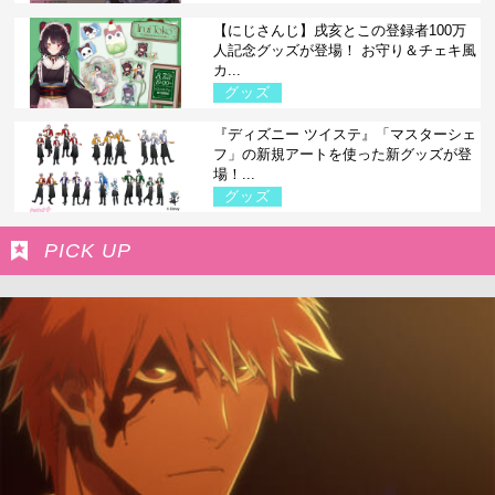
【にじさんじ】戌亥とこの登録者100万
人記念グッズが登場！ お守り＆チェキ風
カ...
グッズ
『ディズニー ツイステ』「マスターシェ
フ」の新規アートを使った新グッズが登
場！...
グッズ
PICK UP