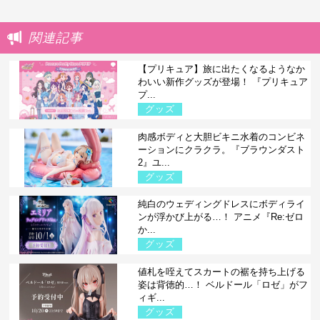
関連記事
【プリキュア】旅に出たくなるようなか
わいい新作グッズが登場！ 『プリキュア
プ...
グッズ
肉感ボディと大胆ビキニ水着のコンビネ
ーションにクラクラ。『ブラウンダスト
2』ユ...
グッズ
純白のウェディングドレスにボディライ
ンが浮かび上がる…！ アニメ『Re:ゼロ
か...
グッズ
値札を咥えてスカートの裾を持ち上げる
姿は背徳的…！ ベルドール「ロゼ」がフ
ィギ...
グッズ