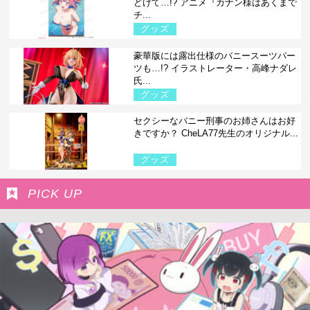
どけて…!? アニメ『カナン様はあくまで
チ...
グッズ
豪華版には露出仕様のバニースーツパー
ツも…!? イラストレーター・高峰ナダレ
氏...
グッズ
セクシーなバニー刑事のお姉さんはお好
きですか？ CheLA77先生のオリジナル...
グッズ
PICK UP