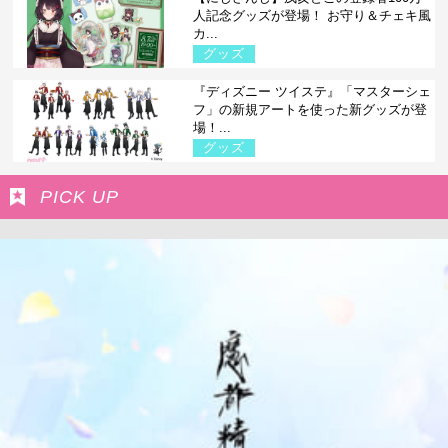
人記念グッズが登場！ お守り＆チェキ風
カ...
グッズ
『ディズニー ツイステ』「マスターシェ
フ」の新規アートを使った新グッズが登
場！...
グッズ
PICK UP