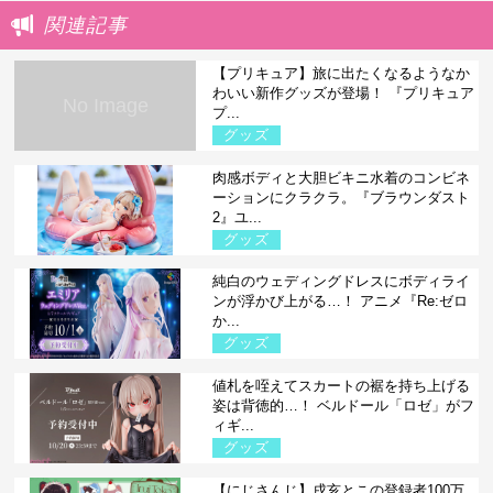
関連記事
【プリキュア】旅に出たくなるようなか
わいい新作グッズが登場！ 『プリキュア
No Image
プ...
グッズ
肉感ボディと大胆ビキニ水着のコンビネ
ーションにクラクラ。『ブラウンダスト
2』ユ...
グッズ
純白のウェディングドレスにボディライ
ンが浮かび上がる…！ アニメ『Re:ゼロ
か...
グッズ
値札を咥えてスカートの裾を持ち上げる
姿は背徳的…！ ベルドール「ロゼ」がフ
ィギ...
グッズ
【にじさんじ】戌亥とこの登録者100万