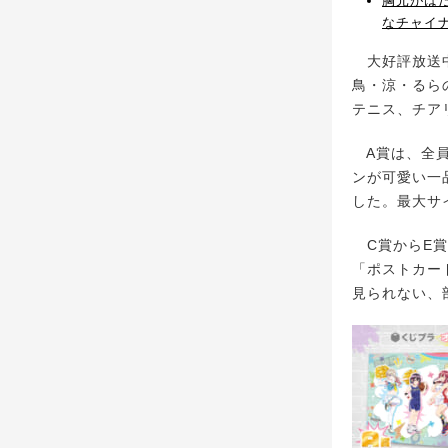
胸元がは
なチャイ
大好評放送中
鳥・涼・るら
テニス、チア
A賞は、全員
ンが可愛い一
した。最大サ
C賞からE賞
「ポストカー
見られない、