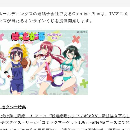
ルディングスの連結子会社であるCreative Plusは、TVアニ
ッズが当たるオンラインくじを提供開始します。
！】セクシー特集
日焼け跡に悶絶…！ アニメ『戦姫絶唱シンフォギアXV』新規描き下ろし
身大タペストリーが「コミックマーケット106」FaNeMaブースにて