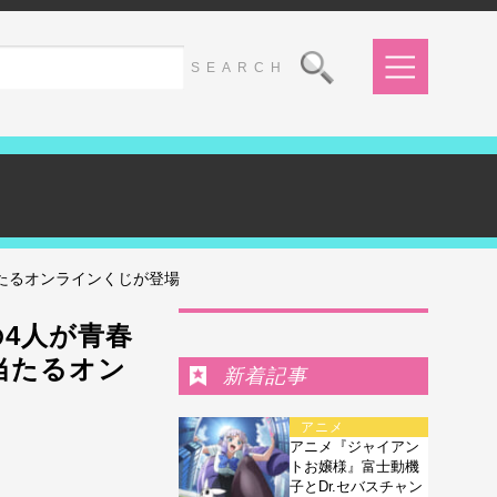
たるオンラインくじが登場
Ranking
4人が青春
当たるオン
新着記事
アニメ
アニメ『ジャイアン
トお嬢様』富士動機
子とDr.セバスチャン