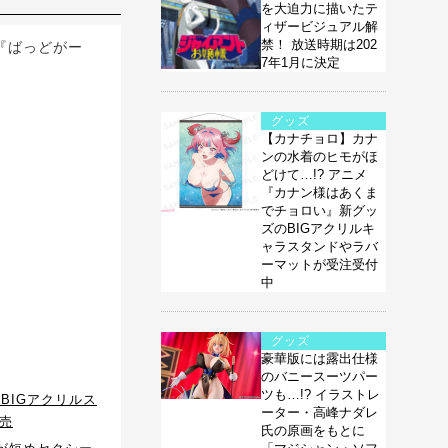
を大迫力に描いたテ
ィザービジュアル解
禁！ 放送時期は202
メ『ばっどがー
7年1月に決定
グッズ
【カナチョロ】カナ
ンの水着のヒモがほ
どけて…!? アニメ
『カナン様はあくま
でチョロい』新グッ
ズのBIGアクリルキ
ャラスタンドやラバ
ーマットが受注受付
中
グッズ
豪華版には露出仕様
のバニースーツパー
ツも…!? イラストレ
BIGアクリルス
ーター・高峰ナダレ
発売
氏の原画をもとに