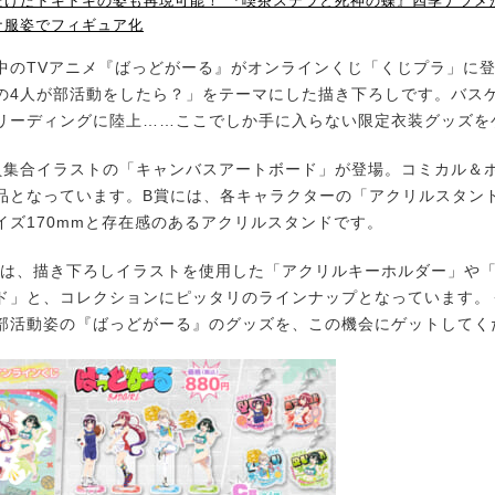
だけたドキドキの姿も再現可能！ 『喫茶ステラと死神の蝶』四季ナツメ
ナ服姿でフィギュア化
のTVアニメ『ばっどがーる』がオンラインくじ「くじプラ」に
の4人が部活動をしたら？」をテーマにした描き下ろしです。バス
リーディングに陸上……ここでしか手に入らない限定衣装グッズを
集合イラストの「キャンバスアートボード」が登場。コミカル＆
品となっています。B賞には、各キャラクターの「アクリルスタン
イズ170mmと存在感のあるアクリルスタンドです。
は、描き下ろしイラストを使用した「アクリルキーホルダー」や
ド」と、コレクションにピッタリのラインナップとなっています。
部活動姿の『ばっどがーる』のグッズを、この機会にゲットしてく