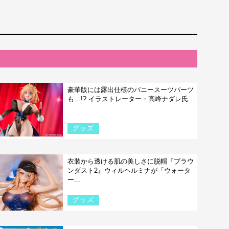
豪華版には露出仕様のバニースーツパーツ
も…!? イラストレーター・高峰ナダレ氏...
グッズ
衣装から透ける肌の美しさに脱帽『ブラウ
ンダスト2』ウィルヘルミナが「ウォータ
ー...
グッズ