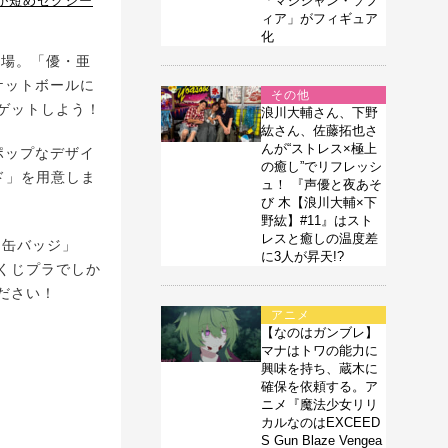
が短めセクシー
「マジシャン・ソフ
ィア」がフィギュア
化
登場。「優・亜
ケットボールに
その他
ゲットしよう！
浪川大輔さん、下野
紘さん、佐藤拓也さ
んが“ストレス×極上
ポップなデザイ
の癒し”でリフレッシ
ド」を用意しま
ュ！ 『声優と夜あそ
び 木【浪川大輔×下
野紘】#11』はスト
レスと癒しの温度差
「缶バッジ」
に3人が昇天!?
くじプラでしか
ださい！
アニメ
【なのはガンブレ】
マナはトワの能力に
興味を持ち、蔵木に
確保を依頼する。ア
ニメ『魔法少女リリ
カルなのはEXCEED
S Gun Blaze Vengea