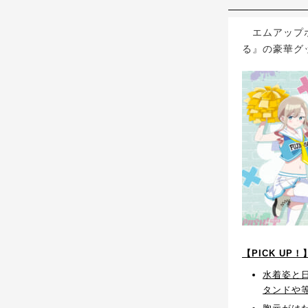
エムアップホー
る』の豪華グ
【PICK UP
水着姿と
タンドや等