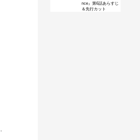
nce』第6話あらすじ
＆先行カット
す。