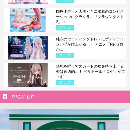
グッズ
肉感ボディと大胆ビキニ水着のコンビネ
ーションにクラクラ。『ブラウンダスト
2』ユ...
グッズ
純白のウェディングドレスにボディライ
ンが浮かび上がる…！ アニメ『Re:ゼロ
か...
グッズ
値札を咥えてスカートの裾を持ち上げる
姿は背徳的…！ ベルドール「ロゼ」がフ
ィギ...
グッズ
PICK UP