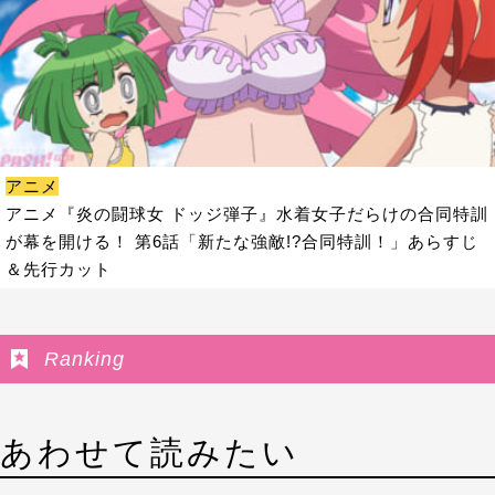
アニメ
アニメ『炎の闘球女 ドッジ弾子』水着女子だらけの合同特訓
が幕を開ける！ 第6話「新たな強敵!?合同特訓！」あらすじ
＆先行カット
Ranking
あわせて読みたい