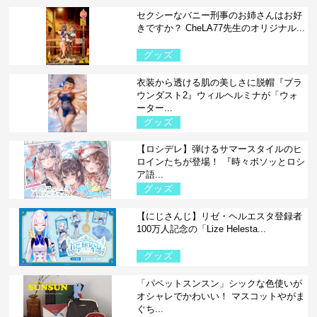
セクシーなバニー刑事のお姉さんはお好
きですか？ CheLA77先生のオリジナル...
グッズ
衣装から透ける肌の美しさに脱帽『ブラ
ウンダスト2』ウィルヘルミナが「ウォ
ーター...
グッズ
【ロシデレ】弾けるサマースタイルのヒ
ロインたちが登場！ 『時々ボソッとロシ
ア語...
グッズ
【にじさんじ】リゼ・ヘルエスタ登録者
100万人記念の「Lize Helesta...
グッズ
「パペットスンスン」シックな色使いが
オシャレでかわいい！ マスコットやがま
ぐち...