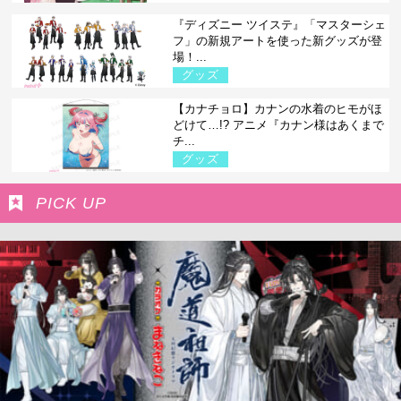
『ディズニー ツイステ』「マスターシェ
フ」の新規アートを使った新グッズが登
場！...
グッズ
【カナチョロ】カナンの水着のヒモがほ
どけて…!? アニメ『カナン様はあくまで
チ...
グッズ
PICK UP