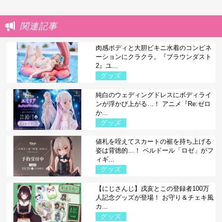
関連記事
肉感ボディと大胆ビキニ水着のコンビネ
ーションにクラクラ。『ブラウンダスト
2』ユ...
グッズ
純白のウェディングドレスにボディライ
ンが浮かび上がる…！ アニメ『Re:ゼロ
か...
グッズ
値札を咥えてスカートの裾を持ち上げる
姿は背徳的…！ ベルドール「ロゼ」がフ
ィギ...
グッズ
【にじさんじ】戌亥とこの登録者100万
人記念グッズが登場！ お守り＆チェキ風
カ...
グッズ