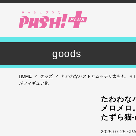
goods
>
>
HOME
グッズ
たわわなバストとムッチリ太もも、そし
がフィギュア化
たわわな
メロメロ
たずら猫-
2025.07.25 <P