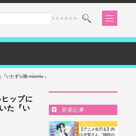
たずら猫-miumiu-』
Ranking
いヒップに
いた『い
新着記事
アニメ
【アニメ生穴る】内
山夕実さん「独特の