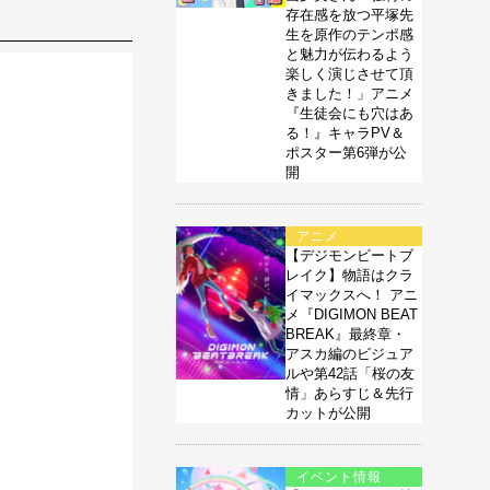
存在感を放つ平塚先
生を原作のテンポ感
と魅力が伝わるよう
楽しく演じさせて頂
きました！」アニメ
『生徒会にも穴はあ
る！』キャラPV＆
ポスター第6弾が公
開
アニメ
【デジモンビートブ
レイク】物語はクラ
イマックスへ！ アニ
メ『DIGIMON BEAT
BREAK』最終章・
アスカ編のビジュア
ルや第42話「桜の友
情」あらすじ＆先行
カットが公開
イベント情報