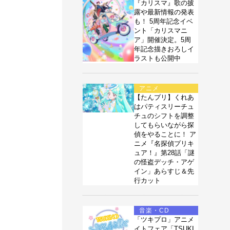
『カリスマ』歌の披
露や最新情報の発表
も！ 5周年記念イベ
ント「カリスマニ
ア」開催決定。5周
年記念描きおろしイ
ラストも公開中
アニメ
【たんプリ】くれあ
はパティスリーチュ
チュのシフトを調整
してもらいながら探
偵をやることに！ ア
ニメ『名探偵プリキ
ュア！』第28話「謎
の怪盗デッチ・アゲ
イン」あらすじ＆先
行カット
音楽・CD
「ツキプロ」アニメ
イトフェア「TSUKI