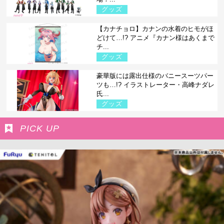
グッズ
【カナチョロ】カナンの水着のヒモがほ
どけて…!? アニメ『カナン様はあくまで
チ...
グッズ
豪華版には露出仕様のバニースーツパー
ツも…!? イラストレーター・高峰ナダレ
氏...
グッズ
PICK UP