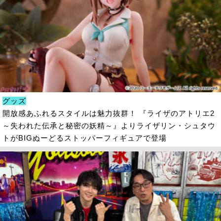
グッズ
開放感あふれるスタイルは魅力抜群！ 『ライザのアトリエ2
～失われた伝承と秘密の妖精～』よりライザリン・シュタウ
トがBIGぬーどるストッパーフィギュアで登場