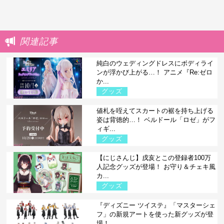
関連記事
純白のウェディングドレスにボディライ
ンが浮かび上がる…！ アニメ『Re:ゼロ
か...
グッズ
値札を咥えてスカートの裾を持ち上げる
姿は背徳的…！ ベルドール「ロゼ」がフ
ィギ...
グッズ
【にじさんじ】戌亥とこの登録者100万
人記念グッズが登場！ お守り＆チェキ風
カ...
グッズ
『ディズニー ツイステ』「マスターシェ
フ」の新規アートを使った新グッズが登
場！...