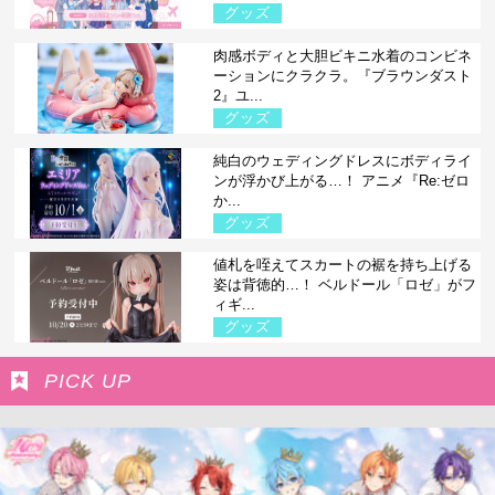
グッズ
肉感ボディと大胆ビキニ水着のコンビネ
ーションにクラクラ。『ブラウンダスト
2』ユ...
グッズ
純白のウェディングドレスにボディライ
ンが浮かび上がる…！ アニメ『Re:ゼロ
か...
グッズ
値札を咥えてスカートの裾を持ち上げる
姿は背徳的…！ ベルドール「ロゼ」がフ
ィギ...
グッズ
PICK UP