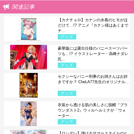
関連記事
【カナチョロ】カナンの水着のヒモがほ
どけて…!? アニメ『カナン様はあくまで
チ...
グッズ
豪華版には露出仕様のバニースーツパー
ツも…!? イラストレーター・高峰ナダレ
氏...
グッズ
セクシーなバニー刑事のお姉さんはお好
きですか？ CheLA77先生のオリジナル...
グッズ
衣装から透ける肌の美しさに脱帽『ブラ
ウンダスト2』ウィルヘルミナが「ウォ
ーター...
グッズ
【ロシデレ】弾けるサマースタイルのヒ