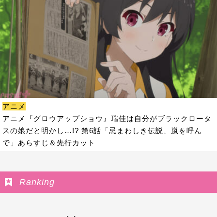
アニメ
アニメ『グロウアップショウ』瑞佳は自分がブラックロータ
スの娘だと明かし…!? 第6話「忌まわしき伝説、嵐を呼ん
で」あらすじ＆先行カット
Ranking