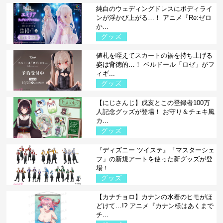
純白のウェディングドレスにボディライ
ンが浮かび上がる…！ アニメ『Re:ゼロ
か...
グッズ
値札を咥えてスカートの裾を持ち上げる
姿は背徳的…！ ベルドール「ロゼ」がフ
ィギ...
グッズ
【にじさんじ】戌亥とこの登録者100万
人記念グッズが登場！ お守り＆チェキ風
カ...
グッズ
『ディズニー ツイステ』「マスターシェ
フ」の新規アートを使った新グッズが登
場！...
グッズ
【カナチョロ】カナンの水着のヒモがほ
どけて…!? アニメ『カナン様はあくまで
チ...