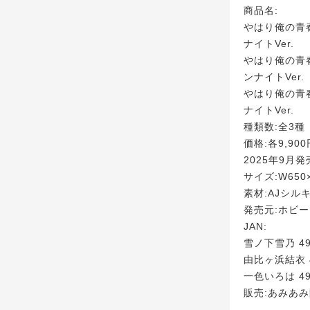
商品名:
やはり俺の青
ナイトVer.
やはり俺の青
ンナイトVer.
やはり俺の青
ナイトVer.
種類数:全3種
価格:各9,900
2025年9月
サイズ:W650
素材:AJシル
発売元:ホビ
JAN:
雪ノ下雪乃 498
由比ヶ浜結衣 49
一色いろは 498
販売:あみあ