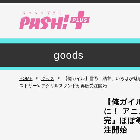
goods
>
>
HOME
グッズ
【俺ガイル】雪乃、結衣、いろはが魅
ストリーやアクリルスタンドが再販受注開始
【俺ガイ
に！ ア
完』ほぼ
注開始