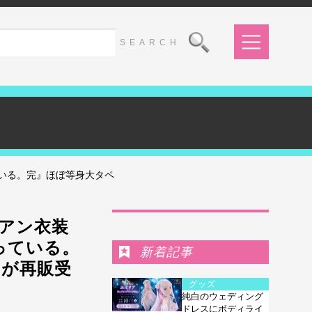
いる。完』ほぼ等身大タペ
Ranking
アン衣装
っている。
新着記事
ドが再販受
グッズ
純白のウェディング
ドレスにボディライ