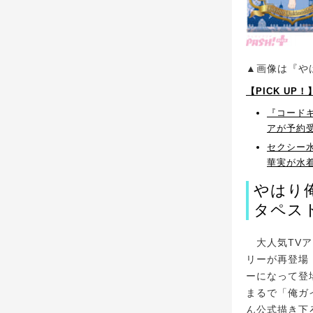
▲画像は『や
【PICK UP
『コード
アが予約
セクシー
華実が水
やはり
タペス
大人気TVア
リーが再登場
ーになって登
まるで「俺ガ
ん公式描き下