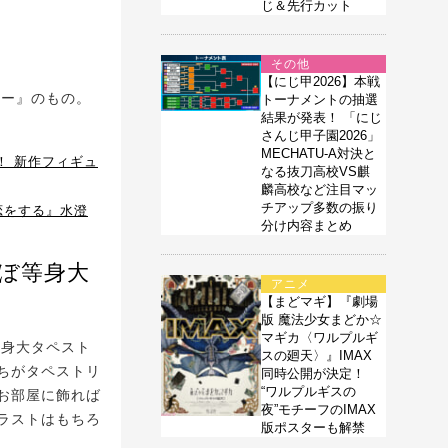
じ＆先行カット
その他
【にじ甲2026】本戦
リー』のもの。
トーナメントの抽選
結果が発表！ 「にじ
さんじ甲子園2026」
MECHATU-A対決と
！ 新作フィギュ
なる抜刀高校VS麒
麟高校など注目マッ
チアップ多数の振り
恋をする』水澄
分け内容まとめ
ぼ等身大
アニメ
【まどマギ】『劇場
版 魔法少女まどか☆
マギカ〈ワルプルギ
等身大タペスト
スの廻天〉』IMAX
ちがタペストリ
同時公開が決定！
“ワルプルギスの
お部屋に飾れば
夜”モチーフのIMAX
ラストはもちろ
版ポスターも解禁