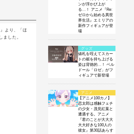
ンが浮かび上が
る…！ アニメ『Re:
ゼロから始める異世
界生活』エミリアの
新作フィギュアが登
完』より、「ほ
場
しました。
グッズ
値札を咥えてスカー
トの裾を持ち上げる
姿は背徳的…！ ベル
ドール「ロゼ」がフ
ィギュアで新登場
アニメ
【アニメ100カノ】
恋太郎は感触フェチ
の少女・茂見紅葉と
遭遇する。アニメ
『君のことが大大大
大大好きな100人の
彼女』第30話あらす