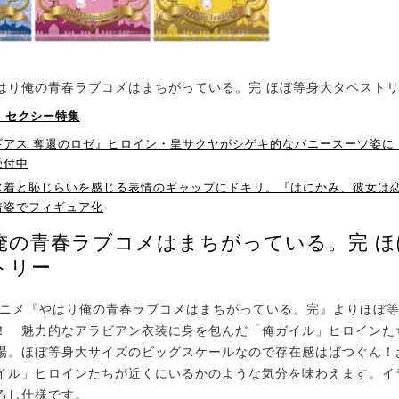
はり俺の青春ラブコメはまちがっている。完 ほぼ等身大タペスト
！】セクシー特集
ギアス 奪還のロゼ』ヒロイン・皇サクヤがシゲキ的なバニースーツ姿に
受付中
水着と恥じらいを感じる表情のギャップにドキリ。『はにかみ、彼女は
着姿でフィギュア化
俺の青春ラブコメはまちがっている。完 ほ
トリー
ニメ『やはり俺の青春ラブコメはまちがっている。完』よりほぼ
！ 魅力的なアラビアン衣装に身を包んだ「俺ガイル」ヒロインた
場。ほぼ等身大サイズのビッグスケールなので存在感はばつぐん！
イル」ヒロインたちが近くにいるかのような気分を味わえます。イ
ろし仕様です。