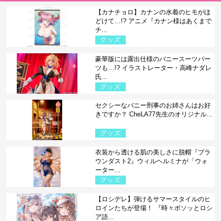
【カナチョロ】カナンの水着のヒモがほ
どけて…!? アニメ『カナン様はあくまで
チ...
グッズ
豪華版には露出仕様のバニースーツパー
ツも…!? イラストレーター・高峰ナダレ
氏...
グッズ
セクシーなバニー刑事のお姉さんはお好
きですか？ CheLA77先生のオリジナル...
グッズ
衣装から透ける肌の美しさに脱帽『ブラ
ウンダスト2』ウィルヘルミナが「ウォ
ーター...
グッズ
【ロシデレ】弾けるサマースタイルのヒ
ロインたちが登場！ 『時々ボソッとロシ
ア語...