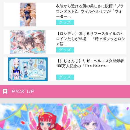
衣装から透ける肌の美しさに脱帽『ブラ
ウンダスト2』ウィルヘルミナが「ウォ
ーター...
グッズ
【ロシデレ】弾けるサマースタイルのヒ
ロインたちが登場！ 『時々ボソッとロシ
ア語...
グッズ
【にじさんじ】リゼ・ヘルエスタ登録者
100万人記念の「Lize Helesta...
グッズ
PICK UP