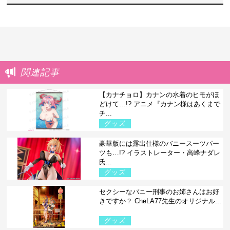
関連記事
【カナチョロ】カナンの水着のヒモがほ
どけて…!? アニメ『カナン様はあくまで
チ...
グッズ
豪華版には露出仕様のバニースーツパー
ツも…!? イラストレーター・高峰ナダレ
氏...
グッズ
セクシーなバニー刑事のお姉さんはお好
きですか？ CheLA77先生のオリジナル...
グッズ