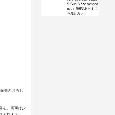
S Gun Blaze Vengea
nce』第6話あらすじ
＆先行カット
両面描きおろし
姿を、裏面は少
れぞれイメー