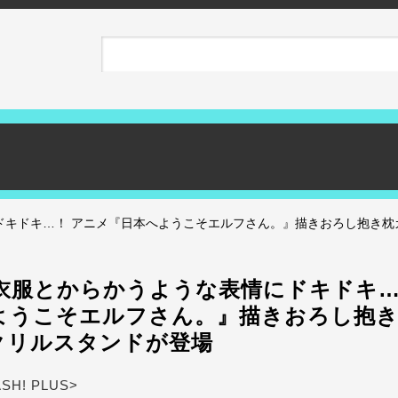
キドキ…！ アニメ『日本へようこそエルフさん。』描きおろし抱き枕カ
衣服とからかうような表情にドキドキ…
ようこそエルフさん。』描きおろし抱
アクリルスタンドが登場
ASH! PLUS>