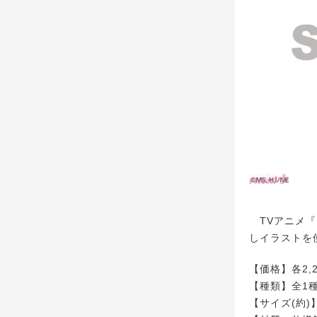
TVアニメ『
しイラストを
【価格】各2,2
【種類】全1種
【サイズ(約)】