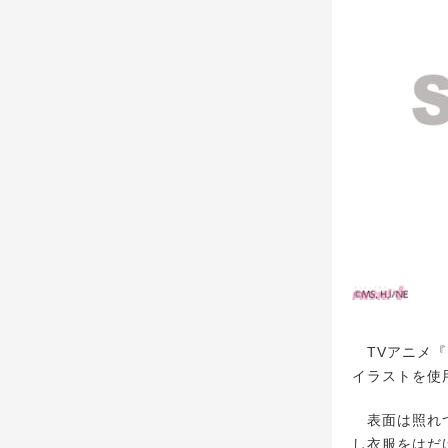
TVアニメ『
イラストを使
表面は照れつ
し衣服をはだ