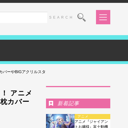
バーやBIGアクリルスタ
Ranking
！ アニメ
き枕カバー
新着記事
アニメ
アニメ『ジャイアン
トお嬢様』富士動機