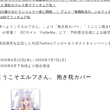
れた深紅のドレス姿でフィギュア化！
繍の施されたランジェリー姿に悶絶…！ アニメ『無職転生II』シルフィ
odeでフィギュア化
へようこそエルフさん。』より「抱き枕カバー」「ミニミニ抱き枕
」が登場！ ECサイト「FaNeMa」にて、予約受注生産による販
発売を記念したX(旧Twitter)フォロー＆リポストキャンペー
25年6月12日(木)～2025年7月7日(月)
025年8月下旬頃より順次発送
ようこそエルフさん。 抱き枕カバー