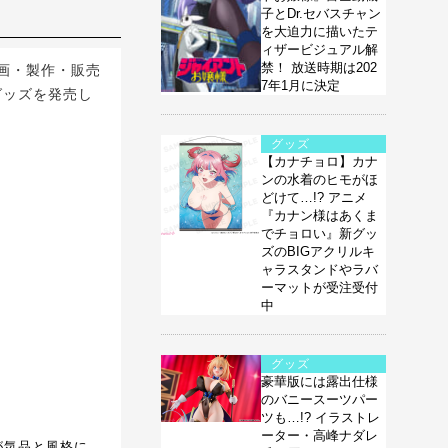
子とDr.セバスチャン
を大迫力に描いたテ
ィザービジュアル解
禁！ 放送時期は202
画・製作・販売
7年1月に決定
グッズを発売し
グッズ
【カナチョロ】カナ
ンの水着のヒモがほ
どけて…!? アニメ
『カナン様はあくま
でチョロい』新グッ
ズのBIGアクリルキ
ャラスタンドやラバ
ーマットが受注受付
中
グッズ
豪華版には露出仕様
のバニースーツパー
ツも…!? イラストレ
ーター・高峰ナダレ
が気品と風格に