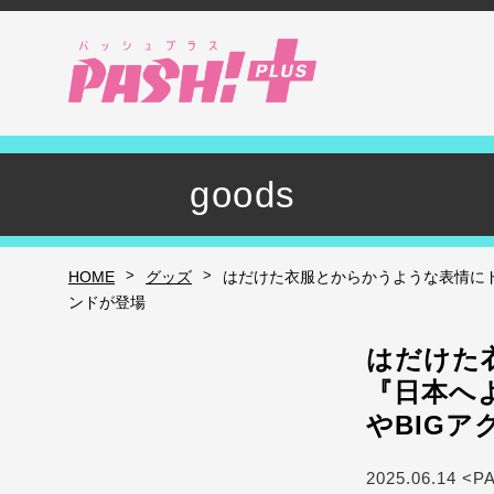
goods
>
>
HOME
グッズ
はだけた衣服とからかうような表情にド
ンドが登場
はだけた
『日本へ
やBIG
2025.06.14 <P