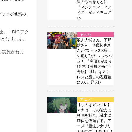
氏の原画をもとに
「マジシャン・ソフ
ィア」がフィギュア
エットが魅惑の
化
」「BIGアク
その他
売となります。
浪川大輔さん、下野
紘さん、佐藤拓也さ
んが“ストレス×極上
ンも実施されま
の癒し”でリフレッシ
ュ！ 『声優と夜あそ
び 木【浪川大輔×下
野紘】#11』はスト
レスと癒しの温度差
に3人が昇天!?
アニメ
【なのはガンブレ】
マナはトワの能力に
興味を持ち、蔵木に
確保を依頼する。ア
ニメ『魔法少女リリ
カルなのはEXCEED