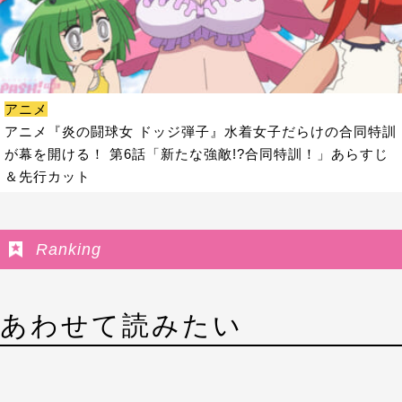
アニメ
アニメ『炎の闘球女 ドッジ弾子』水着女子だらけの合同特訓
が幕を開ける！ 第6話「新たな強敵!?合同特訓！」あらすじ
＆先行カット
Ranking
あわせて読みたい