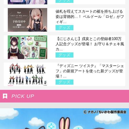
グッズ
値札を咥えてスカートの裾を持ち上げる
姿は背徳的…！ ベルドール「ロゼ」がフ
ィギ...
グッズ
【にじさんじ】戌亥とこの登録者100万
人記念グッズが登場！ お守り＆チェキ風
カ...
グッズ
『ディズニー ツイステ』「マスターシェ
フ」の新規アートを使った新グッズが登
場！...
グッズ
PICK UP