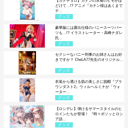
【カナチョロ】カナンの水着のヒモがほ
どけて…!? アニメ『カナン様はあくまで
チ...
グッズ
豪華版には露出仕様のバニースーツパー
ツも…!? イラストレーター・高峰ナダレ
氏...
グッズ
セクシーなバニー刑事のお姉さんはお好
きですか？ CheLA77先生のオリジナル...
グッズ
衣装から透ける肌の美しさに脱帽『ブラ
ウンダスト2』ウィルヘルミナが「ウォ
ーター...
グッズ
【ロシデレ】弾けるサマースタイルのヒ
ロインたちが登場！ 『時々ボソッとロシ
ア語...
グッズ