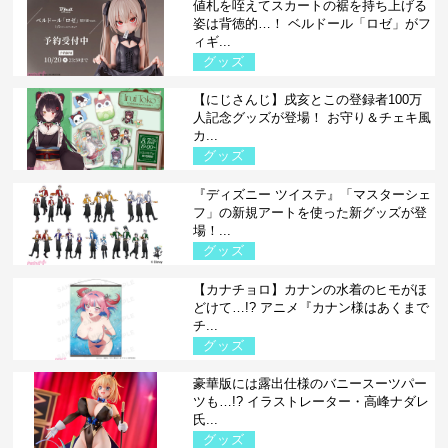
値札を咥えてスカートの裾を持ち上げる
姿は背徳的…！ ベルドール「ロゼ」がフ
ィギ...
グッズ
【にじさんじ】戌亥とこの登録者100万
人記念グッズが登場！ お守り＆チェキ風
カ...
グッズ
『ディズニー ツイステ』「マスターシェ
フ」の新規アートを使った新グッズが登
場！...
グッズ
【カナチョロ】カナンの水着のヒモがほ
どけて…!? アニメ『カナン様はあくまで
チ...
グッズ
豪華版には露出仕様のバニースーツパー
ツも…!? イラストレーター・高峰ナダレ
氏...
グッズ