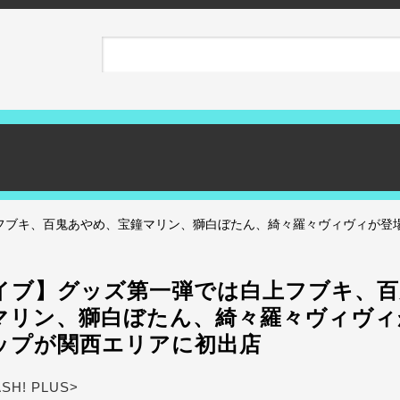
フブキ、百鬼あやめ、宝鐘マリン、獅白ぼたん、綺々羅々ヴィヴィが登場
イブ】グッズ第一弾では白上フブキ、百
マリン、獅白ぼたん、綺々羅々ヴィヴィ
ップが関西エリアに初出店
ASH! PLUS>