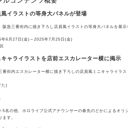
ャルコンテンツ概要
員風イラストの等身大パネルが登場
阪急三番街内に描き下ろし店員風イラストの等身大パネルを展示
5年6月27日(金)～2025年7月25日(金)
久呂
ニキャライラストを店前エスカレーター横に掲示
番街内エスカレーター横に描き下ろしの店員風ミニキャライラス
ぎた)
ス
5名の他、ホロライブ公式アナウンサーの春先のどかによるオリ
ります。