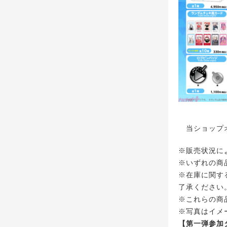
当ショップオ
※販売状況に
※いずれの商
※在庫に関す
了承ください
※これらの商
※写真はイメ
【第一弾参加