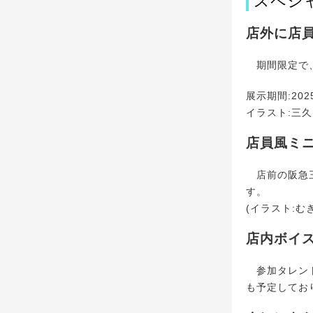
スペシ
店外に店
期間限定で、
展示期間:202
イラスト:三
店員風ミ
店前の阪急三
す。
(イラスト:む
店内ボイ
参加タレント
も予定してお