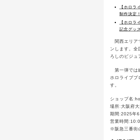
【ホロラ
制作決定！
【ホロラ
記念グッズ
関西エリアで初出店
ンします。全
ろしのビジュ
第一弾では総
ホロライブプ
す。
ショップ名:holol
場所:大阪府大
期間:2025年
営業時間:10:0
※阪急三番街