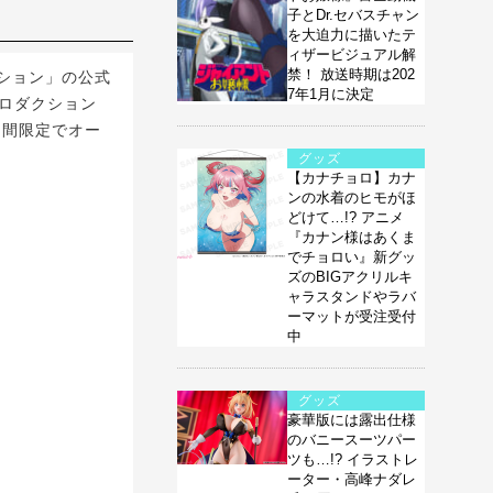
子とDr.セバスチャン
を大迫力に描いたテ
ィザービジュアル解
禁！ 放送時期は202
クション」の公式
7年1月に決定
ライブプロダクション
期間限定でオー
グッズ
【カナチョロ】カナ
ンの水着のヒモがほ
どけて…!? アニメ
『カナン様はあくま
でチョロい』新グッ
ズのBIGアクリルキ
ャラスタンドやラバ
ーマットが受注受付
中
グッズ
豪華版には露出仕様
のバニースーツパー
ツも…!? イラストレ
ーター・高峰ナダレ