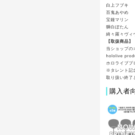
白上フブキ
百鬼あやめ
宝鐘マリン
獅白ぼたん
綺々羅々ヴィ
【取扱商品】
当ショップの
hololive p
ホロライブプ
※タレント記
取り扱い終了
購入者