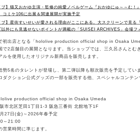
イブ】猫又おかゆ主演・監修の純愛ノベルゲーム『おかゆにゅ～～む！
 コミケ106に出展＆関連展開が実施予定
イブ】星街すいせいが愛される理由がここにある。大スクリーンで見る『
以外にも見逃せないポイントが満載の「SUISEI ARCHIVES」会場
となる「hololive production official shop in Osaka 
国で2店舗目の展開となります。当ショップでは、三久呂さんとむ
アルを使用したオリジナル新商品を販売します。
勢5名のタレントが登場し、第二弾以降も順次販売を予定してい
ロダクション公式グッズの一部を販売する他、スペシャルコンテン
ive production official shop in Osaka Umeda
阪市北区芝田1丁目1-3 阪急三番街 北館地下1F
6月27日(金)～2026年春予定
0～21:00
の営業時間に準じます。