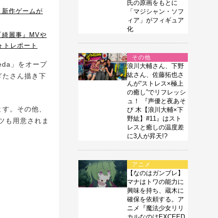
氏の原画をもとに
』新作ゲームが
「マジシャン・ソフ
ィア」がフィギュア
化
綺麗事』MVや
フォトレポート
その他
Umeda」をオープ
浪川大輔さん、下野
紘さん、佐藤拓也さ
ぎたさん描き下
んが“ストレス×極上
の癒し”でリフレッシ
ュ！ 『声優と夜あそ
ます。その他、
び 木【浪川大輔×下
野紘】#11』はスト
ツも用意されま
レスと癒しの温度差
に3人が昇天!?
アニメ
【なのはガンブレ】
マナはトワの能力に
興味を持ち、蔵木に
確保を依頼する。ア
ニメ『魔法少女リリ
カルなのはEXCEED