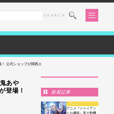
！ 公式ショップが関西エ
Ranking
鬼あや
が登場！
新着記事
アニメ
アニメ『ジャイアン
トお嬢様』富士動機