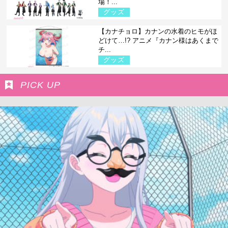
場！...
グッズ
【カナチョロ】カナンの水着のヒモがほ
どけて…!? アニメ『カナン様はあくまで
チ...
グッズ
PICK UP