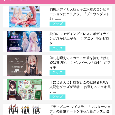
肉感ボディと大胆ビキニ水着のコンビネ
ーションにクラクラ。『ブラウンダスト
2』ユ...
グッズ
純白のウェディングドレスにボディライ
ンが浮かび上がる…！ アニメ『Re:ゼロ
か...
グッズ
値札を咥えてスカートの裾を持ち上げる
姿は背徳的…！ ベルドール「ロゼ」がフ
ィギ...
グッズ
【にじさんじ】戌亥とこの登録者100万
人記念グッズが登場！ お守り＆チェキ風
カ...
グッズ
『ディズニー ツイステ』「マスターシェ
フ」の新規アートを使った新グッズが登