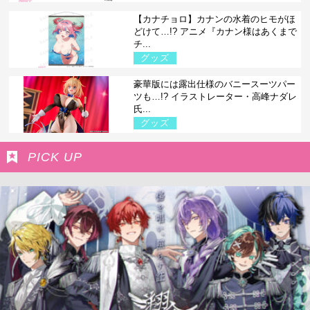
【カナチョロ】カナンの水着のヒモがほ
どけて…!? アニメ『カナン様はあくまで
チ...
グッズ
豪華版には露出仕様のバニースーツパー
ツも…!? イラストレーター・高峰ナダレ
氏...
グッズ
PICK UP