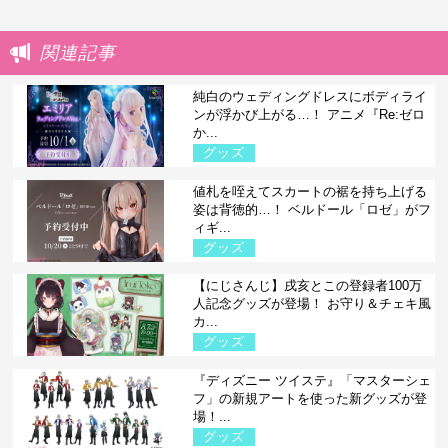
関連記事
純白のウェディングドレスにボディライ
ンが浮かび上がる…！ アニメ『Re:ゼロ
か...
グッズ
値札を咥えてスカートの裾を持ち上げる
姿は背徳的…！ ベルドール「ロゼ」がフ
ィギ...
グッズ
【にじさんじ】戌亥とこの登録者100万
人記念グッズが登場！ お守り＆チェキ風
カ...
グッズ
『ディズニー ツイステ』「マスターシェ
フ」の新規アートを使った新グッズが登
場！...
グッズ