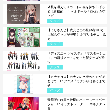
値札を咥えてスカートの裾を持ち上げる
姿は背徳的…！ ベルドール「ロゼ」がフ
ィギ...
グッズ
【にじさんじ】戌亥とこの登録者100万
人記念グッズが登場！ お守り＆チェキ風
カ...
グッズ
『ディズニー ツイステ』「マスターシェ
フ」の新規アートを使った新グッズが登
場！...
グッズ
【カナチョロ】カナンの水着のヒモがほ
どけて…!? アニメ『カナン様はあくまで
チ...
グッズ
豪華版には露出仕様のバニースーツパー
ツも…!? イラストレーター・高峰ナダレ
氏...