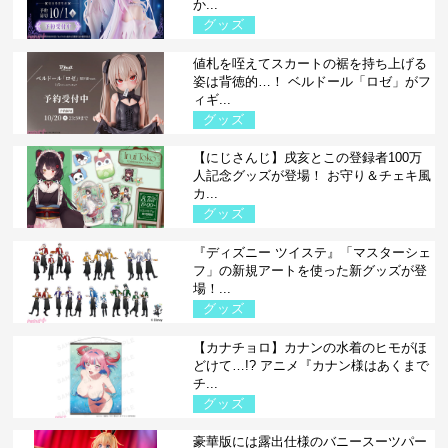
か...
グッズ
値札を咥えてスカートの裾を持ち上げる
姿は背徳的…！ ベルドール「ロゼ」がフ
ィギ...
グッズ
【にじさんじ】戌亥とこの登録者100万
人記念グッズが登場！ お守り＆チェキ風
カ...
グッズ
『ディズニー ツイステ』「マスターシェ
フ」の新規アートを使った新グッズが登
場！...
グッズ
【カナチョロ】カナンの水着のヒモがほ
どけて…!? アニメ『カナン様はあくまで
チ...
グッズ
豪華版には露出仕様のバニースーツパー