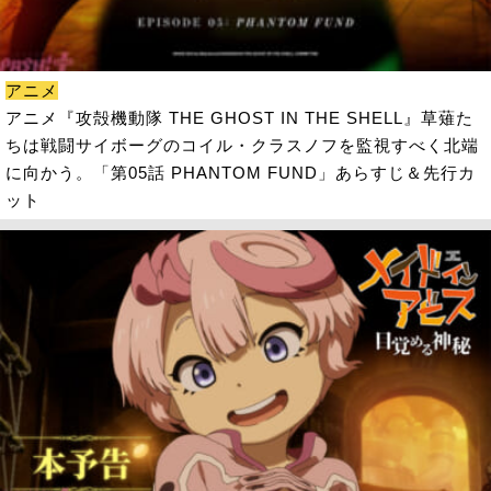
アニメ
アニメ『攻殻機動隊 THE GHOST IN THE SHELL』草薙た
ちは戦闘サイボーグのコイル・クラスノフを監視すべく北端
に向かう。「第05話 PHANTOM FUND」あらすじ＆先行カ
ット