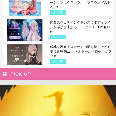
ーションにクラクラ。『ブラウンダスト
2』ユ...
グッズ
純白のウェディングドレスにボディライ
ンが浮かび上がる…！ アニメ『Re:ゼロ
か...
グッズ
値札を咥えてスカートの裾を持ち上げる
姿は背徳的…！ ベルドール「ロゼ」がフ
ィギ...
グッズ
PICK UP