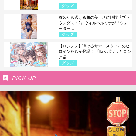
グッズ
衣装から透ける肌の美しさに脱帽『ブラ
ウンダスト2』ウィルヘルミナが「ウォ
ーター...
グッズ
【ロシデレ】弾けるサマースタイルのヒ
ロインたちが登場！ 『時々ボソッとロシ
ア語...
グッズ
PICK UP