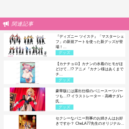
関連記事
『ディズニー ツイステ』「マスターシェ
フ」の新規アートを使った新グッズが登
場！...
グッズ
【カナチョロ】カナンの水着のヒモがほ
どけて…!? アニメ『カナン様はあくまで
チ...
グッズ
豪華版には露出仕様のバニースーツパー
ツも…!? イラストレーター・高峰ナダレ
氏...
グッズ
セクシーなバニー刑事のお姉さんはお好
きですか？ CheLA77先生のオリジナル...