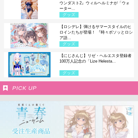
ウンダスト2』ウィルヘルミナが「ウォ
ーター...
グッズ
【ロシデレ】弾けるサマースタイルのヒ
ロインたちが登場！ 『時々ボソッとロシ
ア語...
グッズ
【にじさんじ】リゼ・ヘルエスタ登録者
100万人記念の「Lize Helesta...
グッズ
PICK UP