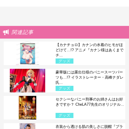
関連記事
【カナチョロ】カナンの水着のヒモがほ
どけて…!? アニメ『カナン様はあくまで
チ...
グッズ
豪華版には露出仕様のバニースーツパー
ツも…!? イラストレーター・高峰ナダレ
氏...
グッズ
セクシーなバニー刑事のお姉さんはお好
きですか？ CheLA77先生のオリジナル...
グッズ
衣装から透ける肌の美しさに脱帽『ブラ