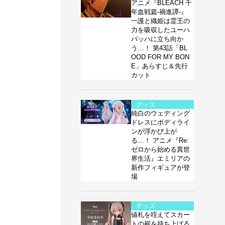
アニメ『BLEACH 千
年血戦篇-禍進譚-』
一護と織姫は霊王の
力を吸収したユーハ
バッハに立ち向か
う…！ 第43話「BL
OOD FOR MY BON
E」あらすじ＆先行
カット
グッズ
純白のウェディング
ドレスにボディライ
ンが浮かび上が
る…！ アニメ『Re:
ゼロから始める異世
界生活』エミリアの
新作フィギュアが登
場
グッズ
値札を咥えてスカー
トの裾を持ち上げる