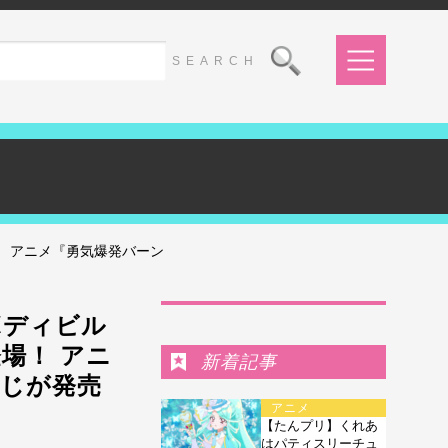
 アニメ『勇気爆発バーン
Ranking
ボディビル
場！ アニ
新着記事
じが発売
アニメ
【たんプリ】くれあ
はパティスリーチュ