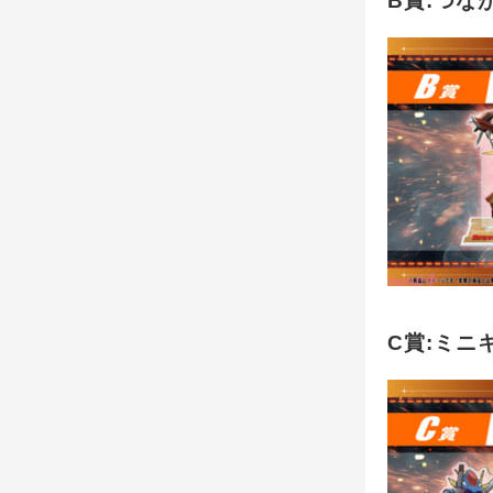
B賞:つな
C賞:ミニ