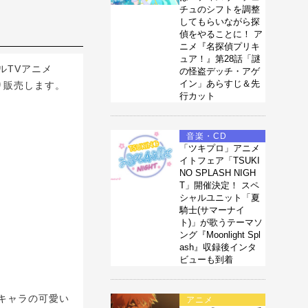
チュのシフトを調整
してもらいながら探
偵をやることに！ ア
ニメ『名探偵プリキ
ュア！』第28話「謎
ルTVアニメ
の怪盗デッチ・アゲ
イン」あらすじ＆先
り販売します。
行カット
音楽・CD
「ツキプロ」アニメ
イトフェア「TSUKI
NO SPLASH NIGH
T」開催決定！ スペ
シャルユニット「夏
騎士(サマーナイ
ト)」が歌うテーマソ
ング『Moonlight Spl
ash』収録後インタ
ビューも到着
キャラの可愛い
アニメ