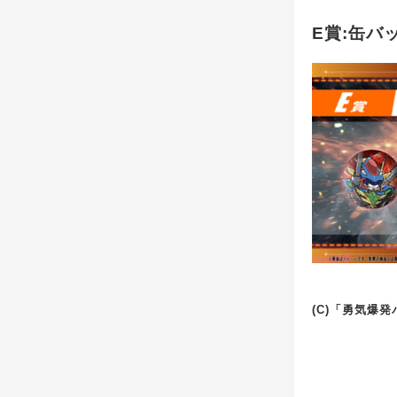
E賞:缶バッ
(C)「勇気爆