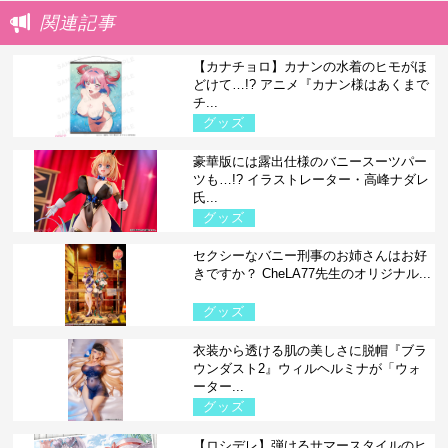
関連記事
【カナチョロ】カナンの水着のヒモがほ
どけて…!? アニメ『カナン様はあくまで
チ...
グッズ
豪華版には露出仕様のバニースーツパー
ツも…!? イラストレーター・高峰ナダレ
氏...
グッズ
セクシーなバニー刑事のお姉さんはお好
きですか？ CheLA77先生のオリジナル...
グッズ
衣装から透ける肌の美しさに脱帽『ブラ
ウンダスト2』ウィルヘルミナが「ウォ
ーター...
グッズ
【ロシデレ】弾けるサマースタイルのヒ