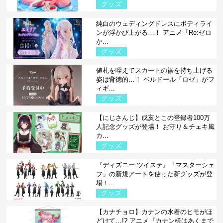
グッズ
純白のウェディングドレスにボディライ
ンが浮かび上がる…！ アニメ『Re:ゼロ
か...
グッズ
値札を咥えてスカートの裾を持ち上げる
姿は背徳的…！ ベルドール「ロゼ」がフ
ィギ...
グッズ
【にじさんじ】戌亥とこの登録者100万
人記念グッズが登場！ お守り＆チェキ風
カ...
グッズ
『ディズニー ツイステ』「マスターシェ
フ」の新規アートを使った新グッズが登
場！...
グッズ
【カナチョロ】カナンの水着のヒモがほ
どけて…!? アニメ『カナン様はあくまで