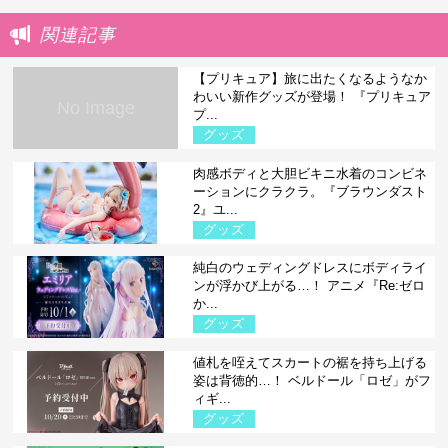
関連記事
【プリキュア】旅に出たくなるようなか
わいい新作グッズが登場！ 『プリキュア
No Image
プ...
グッズ
肉感ボディと大胆ビキニ水着のコンビネ
ーションにクラクラ。『ブラウンダスト
2』ユ...
グッズ
純白のウェディングドレスにボディライ
ンが浮かび上がる…！ アニメ『Re:ゼロ
か...
グッズ
値札を咥えてスカートの裾を持ち上げる
姿は背徳的…！ ベルドール「ロゼ」がフ
ィギ...
グッズ