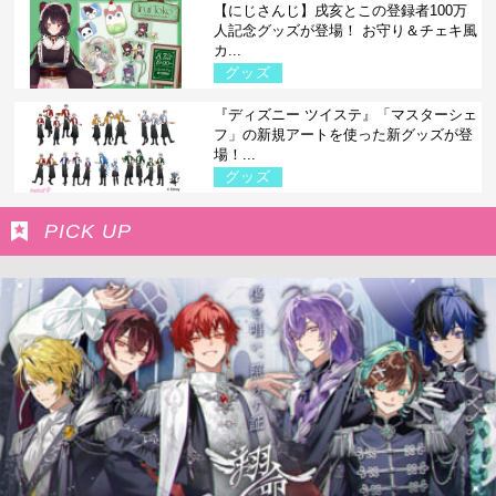
【にじさんじ】戌亥とこの登録者100万
人記念グッズが登場！ お守り＆チェキ風
カ...
グッズ
『ディズニー ツイステ』「マスターシェ
フ」の新規アートを使った新グッズが登
場！...
グッズ
PICK UP