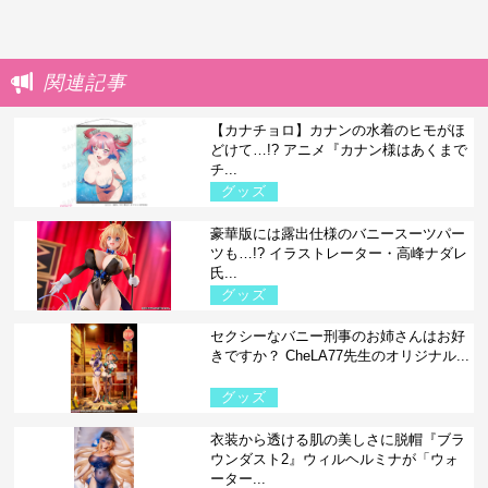
関連記事
【カナチョロ】カナンの水着のヒモがほ
どけて…!? アニメ『カナン様はあくまで
チ...
グッズ
豪華版には露出仕様のバニースーツパー
ツも…!? イラストレーター・高峰ナダレ
氏...
グッズ
セクシーなバニー刑事のお姉さんはお好
きですか？ CheLA77先生のオリジナル...
グッズ
衣装から透ける肌の美しさに脱帽『ブラ
ウンダスト2』ウィルヘルミナが「ウォ
ーター...