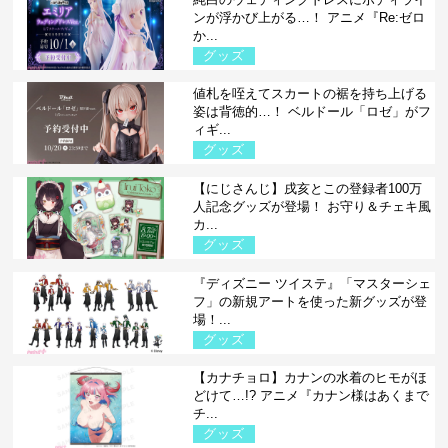
ンが浮かび上がる…！ アニメ『Re:ゼロ
か...
グッズ
値札を咥えてスカートの裾を持ち上げる
姿は背徳的…！ ベルドール「ロゼ」がフ
ィギ...
グッズ
【にじさんじ】戌亥とこの登録者100万
人記念グッズが登場！ お守り＆チェキ風
カ...
グッズ
『ディズニー ツイステ』「マスターシェ
フ」の新規アートを使った新グッズが登
場！...
グッズ
【カナチョロ】カナンの水着のヒモがほ
どけて…!? アニメ『カナン様はあくまで
チ...
グッズ