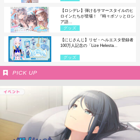
【ロシデレ】弾けるサマースタイルのヒ
ロインたちが登場！ 『時々ボソッとロシ
ア語...
グッズ
【にじさんじ】リゼ・ヘルエスタ登録者
100万人記念の「Lize Helesta...
グッズ
PICK UP