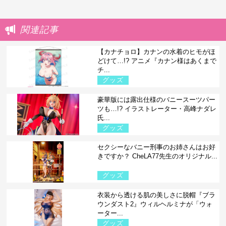
関連記事
【カナチョロ】カナンの水着のヒモがほ
どけて…!? アニメ『カナン様はあくまで
チ...
グッズ
豪華版には露出仕様のバニースーツパー
ツも…!? イラストレーター・高峰ナダレ
氏...
グッズ
セクシーなバニー刑事のお姉さんはお好
きですか？ CheLA77先生のオリジナル...
グッズ
衣装から透ける肌の美しさに脱帽『ブラ
ウンダスト2』ウィルヘルミナが「ウォ
ーター...
グッズ