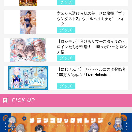
グッズ
衣装から透ける肌の美しさに脱帽『ブラ
ウンダスト2』ウィルヘルミナが「ウォ
ーター...
グッズ
【ロシデレ】弾けるサマースタイルのヒ
ロインたちが登場！ 『時々ボソッとロシ
ア語...
グッズ
【にじさんじ】リゼ・ヘルエスタ登録者
100万人記念の「Lize Helesta...
グッズ
PICK UP