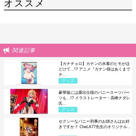
オススメ
関連記事
【カナチョロ】カナンの水着のヒモがほ
どけて…!? アニメ『カナン様はあくまで
チ...
グッズ
豪華版には露出仕様のバニースーツパー
ツも…!? イラストレーター・高峰ナダレ
氏...
グッズ
セクシーなバニー刑事のお姉さんはお好
きですか？ CheLA77先生のオリジナル...