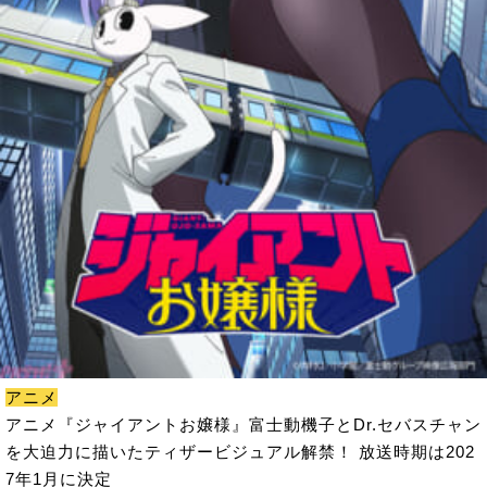
アニメ
アニメ『ジャイアントお嬢様』富士動機子とDr.セバスチャン
を大迫力に描いたティザービジュアル解禁！ 放送時期は202
7年1月に決定