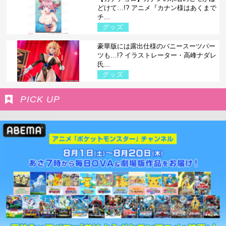
どけて…!? アニメ『カナン様はあくまで
チ...
グッズ
豪華版には露出仕様のバニースーツパー
ツも…!? イラストレーター・高峰ナダレ
氏...
グッズ
PICK UP