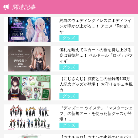
関連記事
純白のウェディングドレスにボディライ
ンが浮かび上がる…！ アニメ『Re:ゼロ
か...
グッズ
値札を咥えてスカートの裾を持ち上げる
姿は背徳的…！ ベルドール「ロゼ」がフ
ィギ...
グッズ
【にじさんじ】戌亥とこの登録者100万
人記念グッズが登場！ お守り＆チェキ風
カ...
グッズ
『ディズニー ツイステ』「マスターシェ
フ」の新規アートを使った新グッズが登
場！...
グッズ
【カナチョロ】カナンの水着のヒモがほ