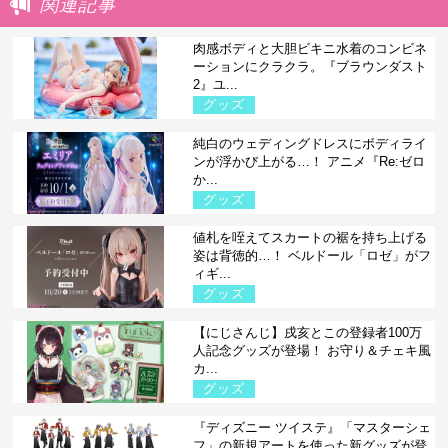
関連記事
肉感ボディと大胆ビキニ水着のコンビネ
ーションにクラクラ。『ブラウンダスト
2』ユ...
グッズ
純白のウェディングドレスにボディライ
ンが浮かび上がる…！ アニメ『Re:ゼロ
か...
グッズ
値札を咥えてスカートの裾を持ち上げる
姿は背徳的…！ ベルドール「ロゼ」がフ
ィギ...
グッズ
【にじさんじ】戌亥とこの登録者100万
人記念グッズが登場！ お守り＆チェキ風
カ...
グッズ
『ディズニー ツイステ』「マスターシェ
フ」の新規アートを使った新グッズが登