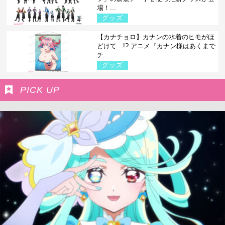
場！...
グッズ
【カナチョロ】カナンの水着のヒモがほ
どけて…!? アニメ『カナン様はあくまで
チ...
グッズ
PICK UP