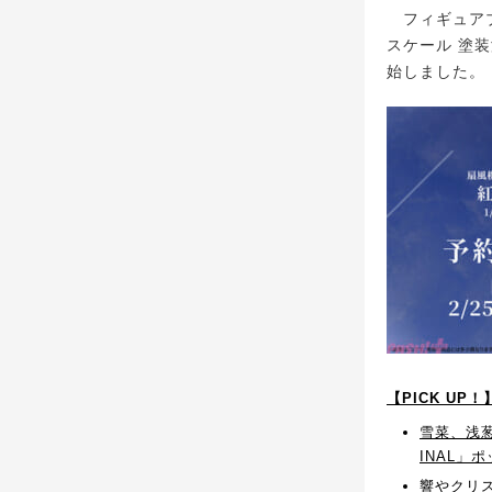
フィギュアブラ
スケール 塗
始しました。
【PICK UP
雪菜、浅
INAL」
響やクリ