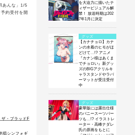
を大迫力に描いたテ
羽あんな」1/5
ィザービジュアル解
て予約受付を開
禁！ 放送時期は202
7年1月に決定
グッズ
【カナチョロ】カナ
ンの水着のヒモがほ
どけて…!? アニメ
『カナン様はあくま
でチョロい』新グッ
ズのBIGアクリルキ
ャラスタンドやラバ
ーマットが受注受付
中
グッズ
豪華版には露出仕様
のバニースーツパー
・ザ・ブラッドF
ツも…!? イラストレ
ーター・高峰ナダレ
氏の原画をもとに
絶唱シンフォギ