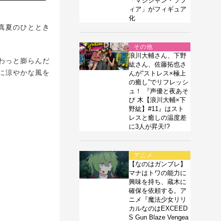
「マジシャン・ソフ
ィア」がフィギュア
化
真夏のひととき
その他
浪川大輔さん、下野
わっと膨らんだ
紘さん、佐藤拓也さ
に涼やかな風を
んが“ストレス×極上
の癒し”でリフレッシ
ュ！ 『声優と夜あそ
び 木【浪川大輔×下
野紘】#11』はスト
レスと癒しの温度差
に3人が昇天!?
アニメ
【なのはガンブレ】
マナはトワの能力に
興味を持ち、蔵木に
確保を依頼する。ア
ニメ『魔法少女リリ
カルなのはEXCEED
S Gun Blaze Vengea