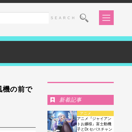
Ranking
風機の前で
新着記事
アニメ
アニメ『ジャイアン
トお嬢様』富士動機
子とDr.セバスチャン