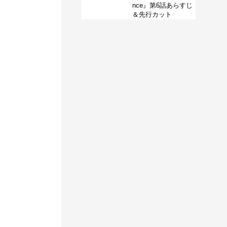
nce』第6話あらすじ
＆先行カット