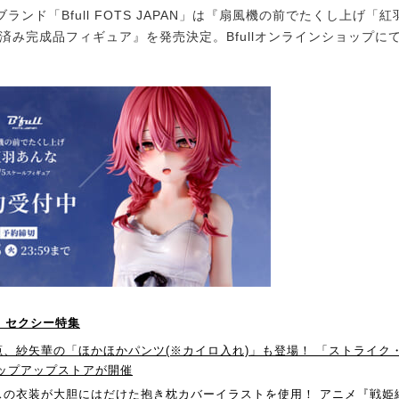
ンド「Bfull FOTS JAPAN」は『扇風機の前でたくし上げ「紅
装済み完成品フィギュア』を発売決定。Bfullオンラインショップに
！】セクシー特集
葱、紗矢華の「ほかほかパンツ(※カイロ入れ)」も登場！ 「ストライク
ポップアップストアが開催
スの衣装が大胆にはだけた抱き枕カバーイラストを使用！ アニメ『戦姫