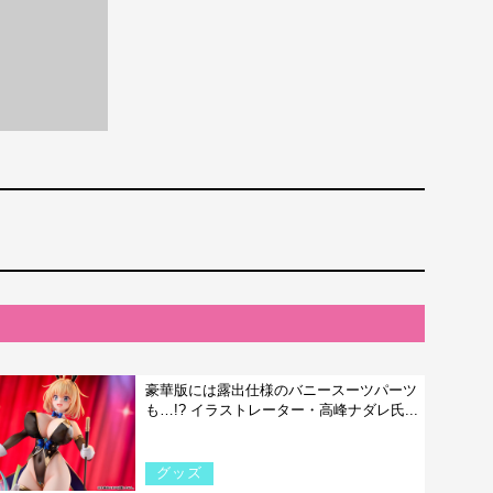
豪華版には露出仕様のバニースーツパーツ
も…!? イラストレーター・高峰ナダレ氏...
グッズ