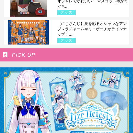
オシャレでかわいい！ マスコットやがま
ぐち...
グッズ
【にじさんじ】夏を彩るオシャレなアン
ブレラチャームやミニポーチがラインナ
ップ！...
グッズ
PICK UP