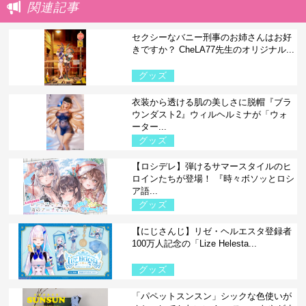
関連記事
セクシーなバニー刑事のお姉さんはお好
きですか？ CheLA77先生のオリジナル...
グッズ
衣装から透ける肌の美しさに脱帽『ブラ
ウンダスト2』ウィルヘルミナが「ウォ
ーター...
グッズ
【ロシデレ】弾けるサマースタイルのヒ
ロインたちが登場！ 『時々ボソッとロシ
ア語...
グッズ
【にじさんじ】リゼ・ヘルエスタ登録者
100万人記念の「Lize Helesta...
グッズ
「パペットスンスン」シックな色使いが