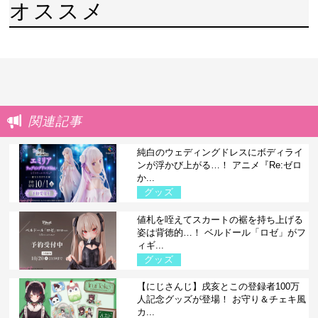
オススメ
関連記事
純白のウェディングドレスにボディライ
ンが浮かび上がる…！ アニメ『Re:ゼロ
か...
グッズ
値札を咥えてスカートの裾を持ち上げる
姿は背徳的…！ ベルドール「ロゼ」がフ
ィギ...
グッズ
【にじさんじ】戌亥とこの登録者100万
人記念グッズが登場！ お守り＆チェキ風
カ...