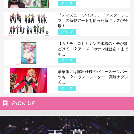
グッズ
『ディズニー ツイステ』「マスターシェ
フ」の新規アートを使った新グッズが登
場！...
グッズ
【カナチョロ】カナンの水着のヒモがほ
どけて…!? アニメ『カナン様はあくまで
チ...
グッズ
豪華版には露出仕様のバニースーツパー
ツも…!? イラストレーター・高峰ナダレ
氏...
グッズ
PICK UP