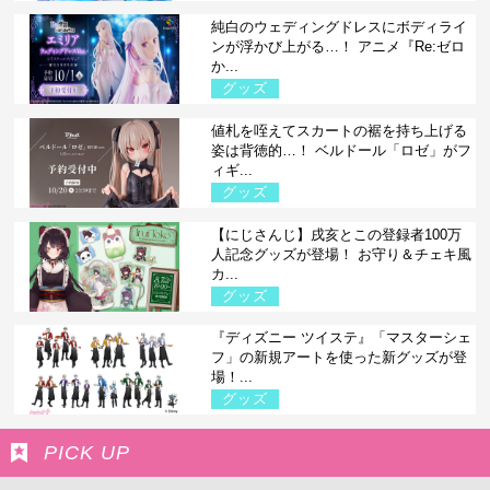
純白のウェディングドレスにボディライ
ンが浮かび上がる…！ アニメ『Re:ゼロ
か...
グッズ
値札を咥えてスカートの裾を持ち上げる
姿は背徳的…！ ベルドール「ロゼ」がフ
ィギ...
グッズ
【にじさんじ】戌亥とこの登録者100万
人記念グッズが登場！ お守り＆チェキ風
カ...
グッズ
『ディズニー ツイステ』「マスターシェ
フ」の新規アートを使った新グッズが登
場！...
グッズ
PICK UP