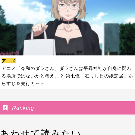
アニメ
アニメ『令和のダラさん』ダラさんは平尋神社が自身に関わ
る場所ではないかと考え…？ 第七怪「在りし日の紙芝居」あ
らすじ＆先行カット
Ranking
あわせて読みたい