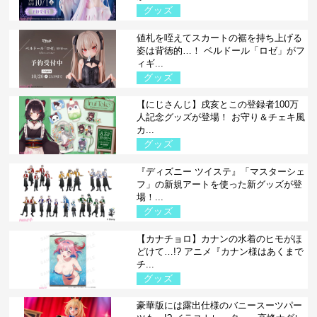
グッズ
値札を咥えてスカートの裾を持ち上げる
姿は背徳的…！ ベルドール「ロゼ」がフ
ィギ...
グッズ
【にじさんじ】戌亥とこの登録者100万
人記念グッズが登場！ お守り＆チェキ風
カ...
グッズ
『ディズニー ツイステ』「マスターシェ
フ」の新規アートを使った新グッズが登
場！...
グッズ
【カナチョロ】カナンの水着のヒモがほ
どけて…!? アニメ『カナン様はあくまで
チ...
グッズ
豪華版には露出仕様のバニースーツパー