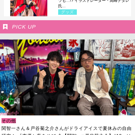
ツも…!? イラストレーター・高峰ナダレ
氏...
グッズ
PICK UP
その他
関智一さん＆戸谷菊之介さんがドライアイスで夏休みの自由