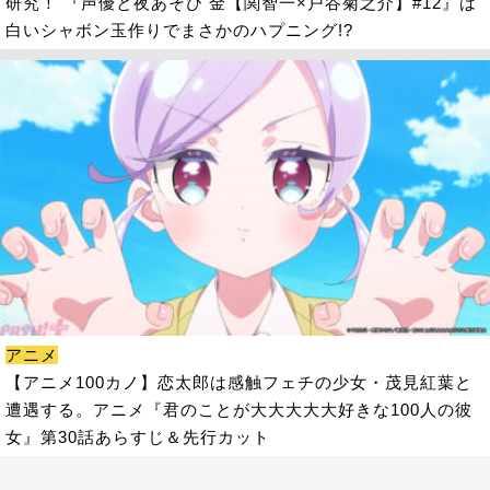
研究！ 『声優と夜あそび 金【関智一×戸谷菊之介】#12』は
白いシャボン玉作りでまさかのハプニング!?
アニメ
【アニメ100カノ】恋太郎は感触フェチの少女・茂見紅葉と
遭遇する。アニメ『君のことが大大大大大好きな100人の彼
女』第30話あらすじ＆先行カット