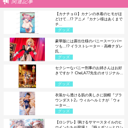
関連記事
【カナチョロ】カナンの水着のヒモがほ
どけて…!? アニメ『カナン様はあくまで
チ...
グッズ
豪華版には露出仕様のバニースーツパー
ツも…!? イラストレーター・高峰ナダレ
氏...
グッズ
セクシーなバニー刑事のお姉さんはお好
きですか？ CheLA77先生のオリジナル...
グッズ
衣装から透ける肌の美しさに脱帽『ブラ
ウンダスト2』ウィルヘルミナが「ウォ
ーター...
グッズ
【ロシデレ】弾けるサマースタイルのヒ
ロインたちが登場！ 『時々ボソッとロシ