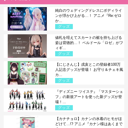
純白のウェディングドレスにボディライ
ンが浮かび上がる…！ アニメ『Re:ゼロ
か...
グッズ
値札を咥えてスカートの裾を持ち上げる
姿は背徳的…！ ベルドール「ロゼ」がフ
ィギ...
グッズ
【にじさんじ】戌亥とこの登録者100万
人記念グッズが登場！ お守り＆チェキ風
カ...
グッズ
『ディズニー ツイステ』「マスターシェ
フ」の新規アートを使った新グッズが登
場！...
グッズ
【カナチョロ】カナンの水着のヒモがほ
どけて…!? アニメ『カナン様はあくまで