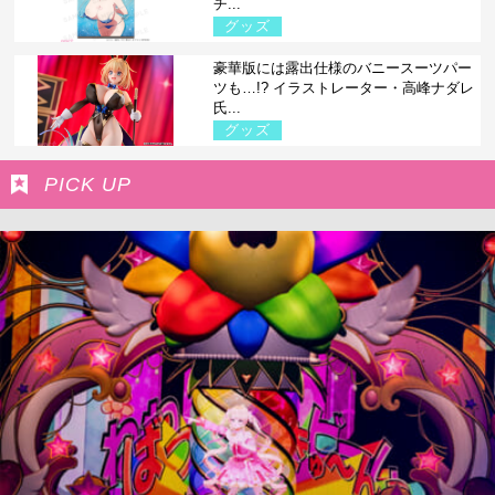
チ...
グッズ
豪華版には露出仕様のバニースーツパー
ツも…!? イラストレーター・高峰ナダレ
氏...
グッズ
PICK UP