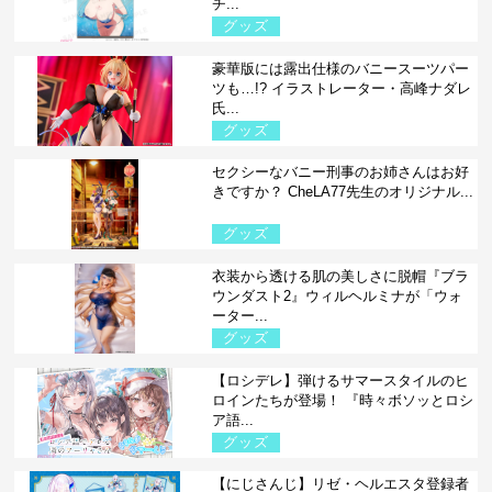
チ...
グッズ
豪華版には露出仕様のバニースーツパー
ツも…!? イラストレーター・高峰ナダレ
氏...
グッズ
セクシーなバニー刑事のお姉さんはお好
きですか？ CheLA77先生のオリジナル...
グッズ
衣装から透ける肌の美しさに脱帽『ブラ
ウンダスト2』ウィルヘルミナが「ウォ
ーター...
グッズ
【ロシデレ】弾けるサマースタイルのヒ
ロインたちが登場！ 『時々ボソッとロシ
ア語...
グッズ
【にじさんじ】リゼ・ヘルエスタ登録者