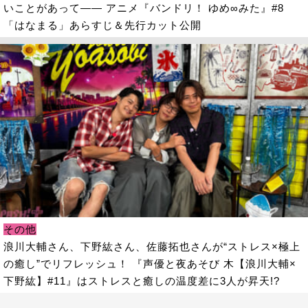
いことがあって―― アニメ『バンドリ！ ゆめ∞みた』#8
「はなまる」あらすじ＆先行カット公開
その他
浪川大輔さん、下野紘さん、佐藤拓也さんが“ストレス×極上
の癒し”でリフレッシュ！ 『声優と夜あそび 木【浪川大輔×
下野紘】#11』はストレスと癒しの温度差に3人が昇天!?