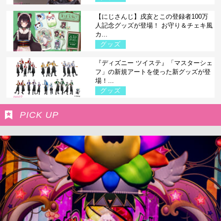
【にじさんじ】戌亥とこの登録者100万
人記念グッズが登場！ お守り＆チェキ風
カ...
グッズ
『ディズニー ツイステ』「マスターシェ
フ」の新規アートを使った新グッズが登
場！...
グッズ
PICK UP