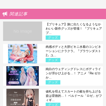
関連記事
【プリキュア】旅に出たくなるようなか
わいい新作グッズが登場！ 『プリキュア
No Image
プ...
グッズ
肉感ボディと大胆ビキニ水着のコンビネ
ーションにクラクラ。『ブラウンダスト
2』ユ...
グッズ
純白のウェディングドレスにボディライ
ンが浮かび上がる…！ アニメ『Re:ゼロ
か...
グッズ
値札を咥えてスカートの裾を持ち上げる
姿は背徳的…！ ベルドール「ロゼ」がフ
ィギ...
グッズ